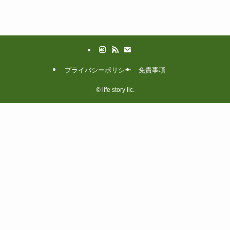
プライバシーポリシー
免責事項
©
life story llc.